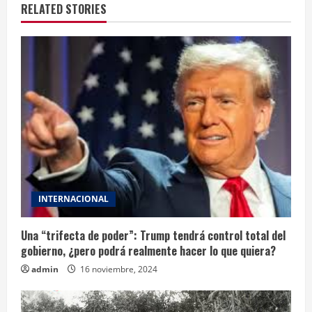
n
RELATED STORIES
u
e
R
e
a
d
INTERNACIONAL
i
n
Una “trifecta de poder”: Trump tendrá control total del
gobierno, ¿pero podrá realmente hacer lo que quiera?
g
admin
16 noviembre, 2024